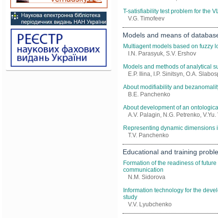
T-satisfiability test problem for th
V.G. Timofeev
Models and means of databas
Multiagent models based on fuzzy lo
I.N. Parasyuk, S.V. Ershov
Models and methods of analytical s
E.P. Ilina, I.P. Sinitsyn, O.А. Slab
About modifiability and bezanomalit
B.E. Panchenko
About development of an ontological
A.V. Palagin, N.G. Petrenko, V.Yu.
Representing dynamic dimensions 
T.V. Panchenko
Educational and training prob
Formation of the readiness of future
communication
N.M. Sidorova
Information technology for the devel
study
V.V. Lyubchenko