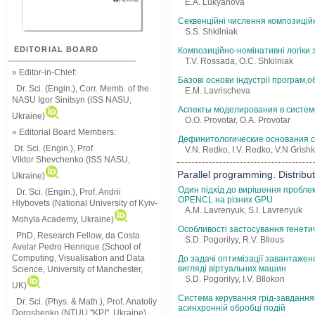
E.A. Lukyanova
Секвенційні числення композиційн
S.S. Shkilniak
EDITORIAL BOARD
Композиційно-номінативні логіки
T.V. Rossada, О.С. Shkilniak
» Editor-in-Chief:
Базові основи індустрії програм,о
Dr. Sci. (Engin.), Corr. Memb. of the
E.M. Lavrischeva
NASU
Igor Sinitsyn (ISS NASU,
Аспекты моделирования в систем
Ukraine)
О.О. Provotar, О.А. Provotar
» Editorial Board Members:
Дефинитологические основания 
Dr. Sci. (Engin.)
, Prof.
V.N. Redko, I.V. Redko, V.N Grish
Viktor
Shevchenko (ISS NASU,
Parallel programming. Distrib
Ukraine)
Один підхід до вирішення пробле
Dr. Sci. (Engin.), Prof. Andrii
OPENCL на різних GPU
Hlybovets (National University of Kyiv-
A.M. Lavrenyuk, S.I. Lavrenyuk
Mohyla Academy, Ukraine)
Особливості застосування генети
PhD, Research Fellow, da Costa
S.D. Pogorilyy, R.V. BIlous
Avelar Pedro Henrique (School of
Computing, Visualisation and Data
До задачі оптимізації завантажен
вигляді віртуальних машин
Science, University of Manchester,
S.D. Pogorilyy, I.V. BIlokon
UK)
Система керування грід-завданням
Dr. Sci. (Phys. & Math.), Prof. Anatoliy
асинхронній обробці подій
Doroshenko (NTUU "KPI", Ukraine)