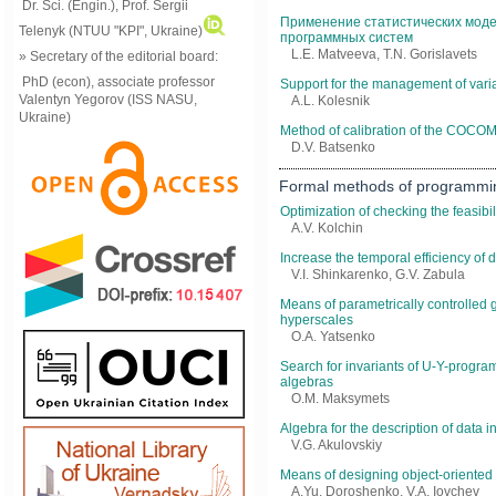
Dr. Sci. (Engin.), Prof. Sergii
Применение статистических моде
Telenyk (NTUU "KPI", Ukraine)
программных систем
L.Е. Matveeva, T.N. Gorislavets
» Secretary of the editorial board:
PhD (econ), associate professor
Support for the management of variab
Valentyn Yegorov (ISS NASU,
A.L. Kolesnik
Ukraine)
Method of calibration of the СOCOM
D.V. Batsenko
Formal methods of programmi
Optimization of checking the feasibil
A.V. Kolchin
Increase the temporal efficiency of
V.I. Shinkarenko, G.V. Zabula
Means of parametrically controlled g
hyperscales
O.A. Yatsenko
Search for invariants of U-Y-program
algebras
O.M. Maksymets
Algebra for the description of data 
V.G. Akulovskiy
Means of designing object-oriented
А.Yu. Doroshenko, V.A. Iovchev