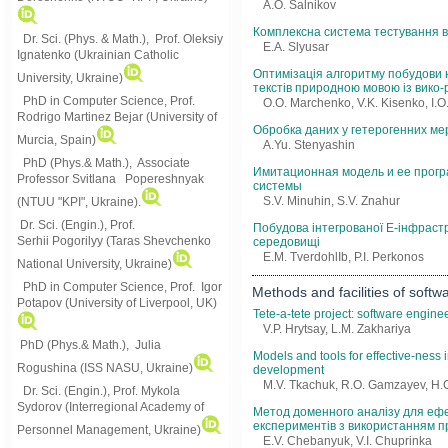
A.O. Salnikov
Комплексна система тестування вз
Dr. Sci. (Phys. & Math.), Prof. Oleksiy
E.A. Slyusar
Ignatenko (Ukrainian Catholic
Оптимізація алгоритму побудови н
University, Ukraine)
текстів природною мовою із вико
PhD in Computer Science, Prof.
O.O. Marchenko, V.K. Kisenko, I.O
Rodrigo Martinez Bejar (University of
Обробка даних у гетерогенних м
Murcia, Spain)
A.Yu. Stenyashin
PhD (Phys.& Math.), Associate
Имитационная модель и ее прогр
Professor Svitlana Popereshnyak
системы
S.V. Minuhin, S.V. Znahur
(
NTUU "KPI", Ukraine)
.
Dr. Sci. (Engin.), Prof.
Побудова інтегрованої Е-інфрастр
Serhii Pogorilyy (Taras Shevchenko
середовищі
E.M. TverdohlIb, P.I. Perkonos
National University, Ukraine)
PhD in Computer Science, Prof. Igor
Methods and facilities of softw
Potapov (University of Liverpool, UK)
Tete-a-tete project: software engin
V.P. Hrytsay, L.M. Zakhariya
PhD (Phys.& Math.), Julia
Models and tools for effective-ness 
Rogushina (ISS NASU, Ukraine)
development
M.V. Tkachuk, R.O. Gamzayev, H.C
Dr. Sci. (Engin.), Prof. Mykola
Sydorov (Interregional Academy of
Метод доменного аналізу для еф
експериментів з використанням 
Personnel Management, Ukraine)
E.V. Chebanyuk, V.I. Chuprinka