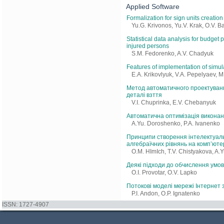
Applied Software
Formalization for sign units creat
Yu.G. Krivonos, Yu.V. Krak, O.V. 
Statistical data analysis for budget 
injured persons
S.M. Fedorenko, A.V. Chadyuk
Features of implementation of sim
E.A. Krikovlyuk, V.A. Pepelyaev, 
Метод автоматичного проектуванн
деталі взття
V.I. Chuprinka, E.V. Chebanyuk
Автоматична оптимізація виконан
A.Yu. Doroshenko, P.A. Ivanenko
Принципи створення інтелектуаль
алгебраїчних рівнянь на комп’юте
O.M. HImIch, T.V. Chistyakova, A.
Деякі підходи до обчислення умов
O.I. Provotar, O.V. Lapko
Потокові моделі мережі Інтернет з
P.I. Andon, O.P. Ignatenko
ISSN: 1727-4907