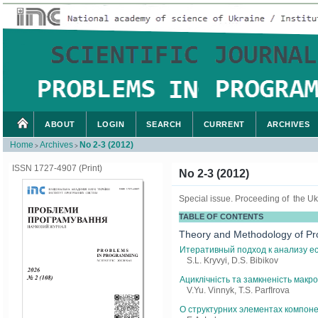
ABOUT
LOGIN
SEARCH
CURRENT
ARCHIVES
Home
Archives
No 2-3 (2012)
>
>
ISSN 1727-4907 (Print)
No 2-3 (2012)
Special issue. Proceeding of the U
TABLE OF CONTENTS
Theory and Methodology of P
Итеративный подход к анализу ес
S.L. Kryvyi, D.S. Bibikov
Ациклічність та замкненість макр
V.Yu. Vinnyk, T.S. ParfIrova
О структурних элементах компон