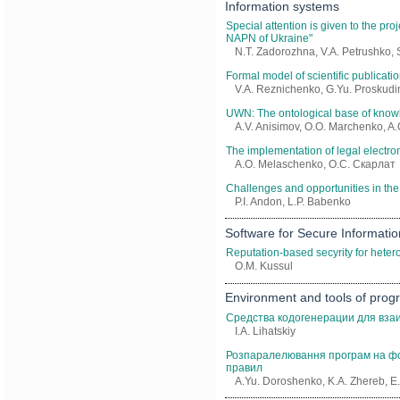
Information systems
Special attention is given to the pro
NAPN of Ukraine"
N.T. Zadorozhna, V.A. Petrushko, 
Formal model of scientific publicati
V.A. Reznichenko, G.Yu. Proskudi
UWN: The ontological basе of know
A.V. Anisіmov, O.O. Marchenko, A
The implementation of legal electr
A.O. Melaschenko, О.С. Скарлат
Challenges and opportunities in 
P.I. Andon, L.P. Babenko
Software for Secure Informatio
Reputation-based secyrity for heter
O.M. Kussul
Environment and tools of pro
Средства кодогенерации для вза
I.A. Lihatskiy
Розпаралелювання програм на фо
правил
A.Yu. Doroshenko, K.A. Zhereb, E.